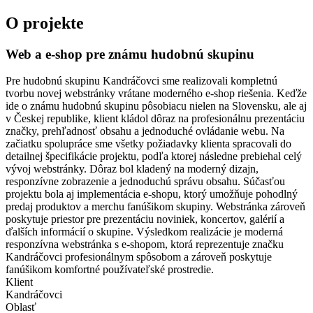
O projekte
Web a e-shop pre známu hudobnú skupinu
Pre hudobnú skupinu Kandráčovci sme realizovali kompletnú
tvorbu novej webstránky vrátane moderného e-shop riešenia. Keďže
ide o známu hudobnú skupinu pôsobiacu nielen na Slovensku, ale aj
v Českej republike, klient kládol dôraz na profesionálnu prezentáciu
značky, prehľadnosť obsahu a jednoduché ovládanie webu. Na
začiatku spolupráce sme všetky požiadavky klienta spracovali do
detailnej špecifikácie projektu, podľa ktorej následne prebiehal celý
vývoj webstránky. Dôraz bol kladený na moderný dizajn,
responzívne zobrazenie a jednoduchú správu obsahu. Súčasťou
projektu bola aj implementácia e-shopu, ktorý umožňuje pohodlný
predaj produktov a merchu fanúšikom skupiny. Webstránka zároveň
poskytuje priestor pre prezentáciu noviniek, koncertov, galérií a
ďalších informácií o skupine. Výsledkom realizácie je moderná
responzívna webstránka s e-shopom, ktorá reprezentuje značku
Kandráčovci profesionálnym spôsobom a zároveň poskytuje
fanúšikom komfortné používateľské prostredie.
Klient
Kandráčovci
Oblasť