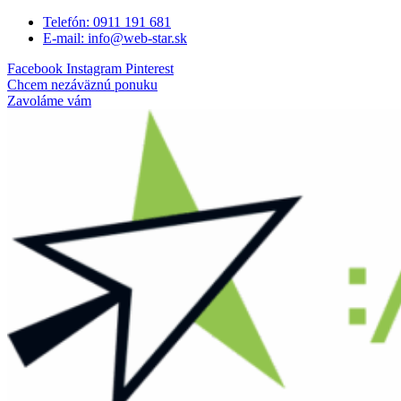
Preskočiť
Telefón: 0911 191 681
na
E-mail: info@web-star.sk
obsah
Facebook
Instagram
Pinterest
Chcem nezáväznú ponuku
Zavoláme vám