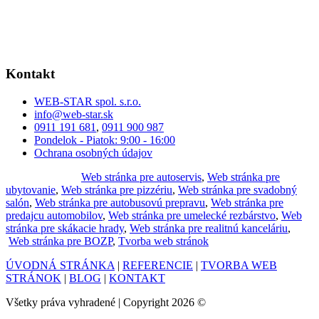
Kontakt
WEB-STAR spol. s.r.o.
info@web-star.sk
0911 191 681
,
0911 900 987
Pondelok - Piatok: 9:00 - 16:00
Ochrana osobných údajov
Často hľadáte:
Web stránka pre autoservis
,
Web stránka pre
ubytovanie
,
Web stránka pre pizzériu
,
Web stránka pre svadobný
salón
,
Web stránka pre autobusovú prepravu
,
Web stránka pre
predajcu automobilov
,
Web stránka pre umelecké rezbárstvo
,
Web
stránka pre skákacie hrady
,
Web stránka pre realitnú kanceláriu
,
Web stránka pre BOZP
,
Tvorba web stránok
ÚVODNÁ STRÁNKA
|
REFERENCIE
|
TVORBA WEB
STRÁNOK
|
BLOG
|
KONTAKT
Všetky práva vyhradené | Copyright 2026 ©
WEB-STAR spol.
s.r.o.