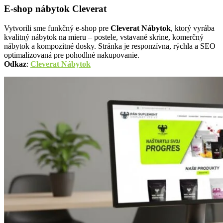
E-shop nábytok Cleverat
Vytvorili sme funkčný e-shop pre
Cleverat Nábytok
, ktorý vyrába
kvalitný nábytok na mieru – postele, vstavané skrine, komerčný
nábytok a kompozitné dosky. Stránka je responzívna, rýchla a SEO
optimalizovaná pre pohodlné nakupovanie.
Odkaz
:
Cleverat Nábytok