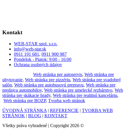
Kontakt
WEB-STAR spol. s.r.o.
info@web-star.sk
0911 191 681
,
0911 900 987
Pondelok - Piatok: 9:00 - 16:00
Ochrana osobných údajov
Často hľadáte:
Web stránka pre autoservis
,
Web stránka pre
ubytovanie
,
Web stránka pre pizzériu
,
Web stránka pre svadobný
salón
,
Web stránka pre autobusovú prepravu
,
Web stránka pre
predajcu automobilov
,
Web stránka pre umelecké rezbárstvo
,
Web
stránka pre skákacie hrady
,
Web stránka pre realitnú kanceláriu
,
Web stránka pre BOZP
,
Tvorba web stránok
ÚVODNÁ STRÁNKA
|
REFERENCIE
|
TVORBA WEB
STRÁNOK
|
BLOG
|
KONTAKT
Všetky práva vyhradené | Copyright 2026 ©
WEB-STAR spol.