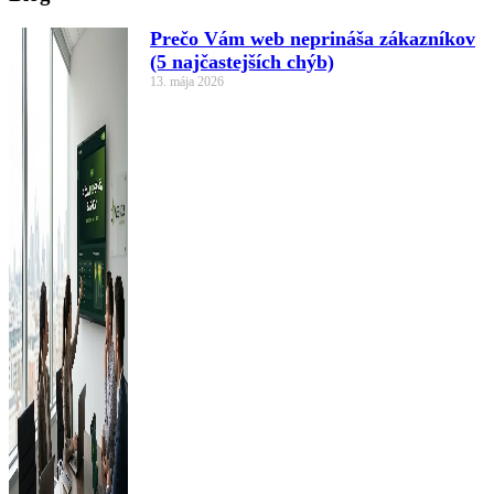
Prečo Vám web neprináša zákazníkov
(5 najčastejších chýb)
13. mája 2026