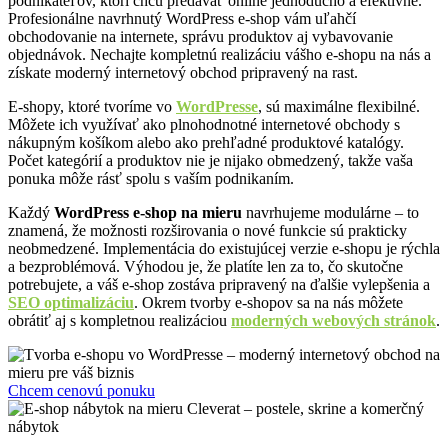
podnikateľov, ktorí chcú predávať online jednoducho a efektívne.
Profesionálne navrhnutý WordPress e-shop vám uľahčí
obchodovanie na internete, správu produktov aj vybavovanie
objednávok. Nechajte kompletnú realizáciu vášho e-shopu na nás a
získate moderný internetový obchod pripravený na rast.
E-shopy, ktoré tvoríme vo
WordPresse
, sú maximálne flexibilné.
Môžete ich využívať ako plnohodnotné internetové obchody s
nákupným košíkom alebo ako prehľadné produktové katalógy.
Počet kategórií a produktov nie je nijako obmedzený, takže vaša
ponuka môže rásť spolu s vaším podnikaním.
Každý
WordPress e-shop na mieru
navrhujeme modulárne – to
znamená, že možnosti rozširovania o nové funkcie sú prakticky
neobmedzené. Implementácia do existujúcej verzie e-shopu je rýchla
a bezproblémová. Výhodou je, že platíte len za to, čo skutočne
potrebujete, a váš e-shop zostáva pripravený na ďalšie vylepšenia a
SEO optimalizáciu
. Okrem tvorby e-shopov sa na nás môžete
obrátiť aj s kompletnou realizáciou
moderných webových stránok
.
Chcem cenovú ponuku