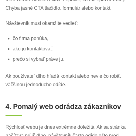
Chýba jasné CTA tlačidlo, formulár alebo kontakt.
Návštevník musí okamžite vedieť:
čo firma ponúka,
ako ju kontaktovať,
prečo si vybrať práve ju.
Ak používateľ dlho hľadá kontakt alebo nevie čo robiť,
väčšinou jednoducho odíde.
4. Pomalý web odrádza zákazníkov
Rýchlosť webu je dnes extrémne dôležitá. Ak sa stránka
načítava príliš dlho, návštevník často odíde ešte pred