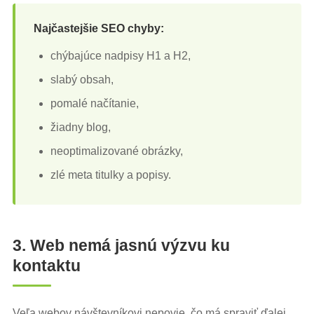
Najčastejšie SEO chyby:
chýbajúce nadpisy H1 a H2,
slabý obsah,
pomalé načítanie,
žiadny blog,
neoptimalizované obrázky,
zlé meta titulky a popisy.
3. Web nemá jasnú výzvu ku
kontaktu
Veľa webov návštevníkovi nepovie, čo má spraviť ďalej.