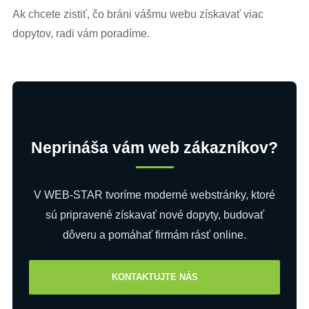
Ak chcete zistiť, čo bráni vášmu webu získavať viac
dopytov, radi vám poradíme.
Neprináša vám web zákazníkov?
V WEB-STAR tvoríme moderné webstránky, ktoré
sú pripravené získavať nové dopyty, budovať
dôveru a pomáhať firmám rásť online.
KONTAKTUJTE NÁS